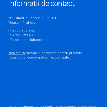
Informatii de contact
Str. Dimitrie Cantemir, Nr. 311
Pleasa - Prahova
+40 723 643 578
+40 344 802 048
office@placarialucobond.ro
Prosista.ro
tavane suspendate pentru proiecte
industriale, comerciale si rezidentiale.
© 2020 Placari Alucobond. Toate drepturile rezervare.